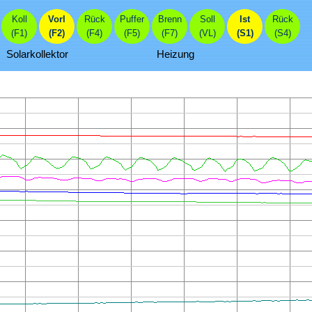
Koll
Vorl
Rück
Puffer
Brenn
Soll
Ist
Rück
(F1)
(F2)
(F4)
(F5)
(F7)
(VL)
(S1)
(S4)
Solarkollektor
Heizung