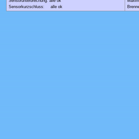
Sensorunterbrechung: alle ok
Maxim
Sensorkurzschluss: alle ok
Brenne