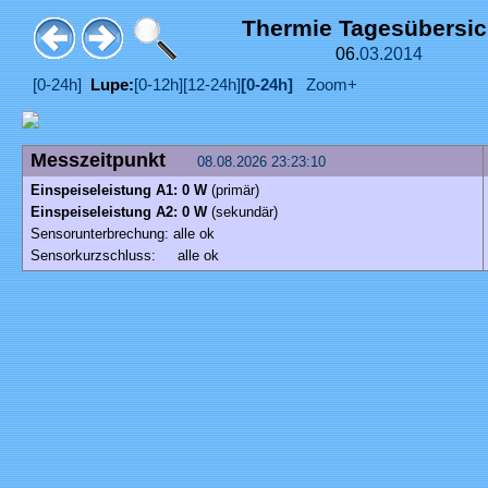
Thermie Tagesübersi
06.
03.
2014
[0-24h]
Lupe:
[0-12h]
[12-24h]
[0-24h]
Zoom+
Messzeitpunkt
08.08.2026 23:23:10
Einspeiseleistung A1: 0 W
(primär)
Einspeiseleistung A2: 0 W
(sekundär)
Sensorunterbrechung: alle ok
Sensorkurzschluss: alle ok