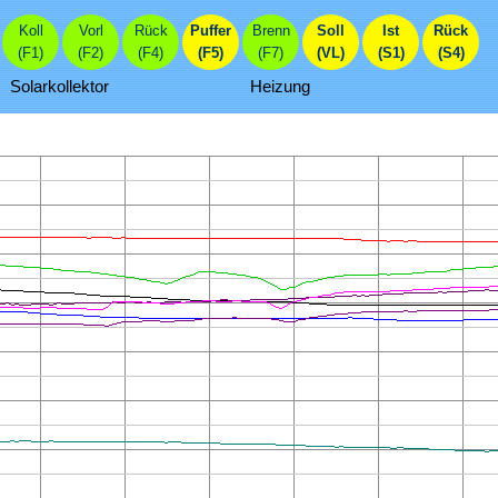
Koll
Vorl
Rück
Puffer
Brenn
Soll
Ist
Rück
(F1)
(F2)
(F4)
(F5)
(F7)
(VL)
(S1)
(S4)
Solarkollektor
Heizung