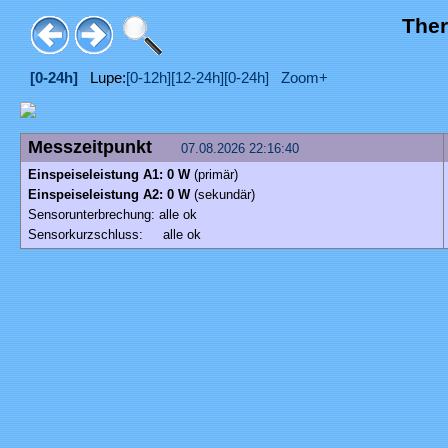
Ther
[0-24h]
Lupe:
[0-12h]
[12-24h]
[0-24h]
Zoom+
Messzeitpunkt
07.08.2026 22:16:40
Einspeiseleistung A1: 0 W
(primär)
Einspeiseleistung A2: 0 W
(sekundär)
Sensorunterbrechung: alle ok
Sensorkurzschluss: alle ok