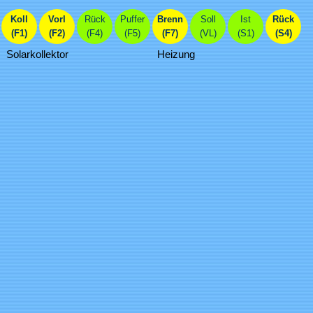
Koll
Vorl
Rück
Puffer
Brenn
Soll
Ist
Rück
(F1)
(F2)
(F4)
(F5)
(F7)
(VL)
(S1)
(S4)
Solarkollektor
Heizung