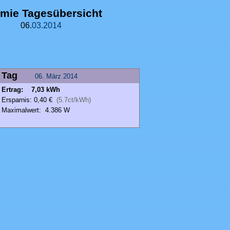
mie Tagesübersicht
06.
03.
2014
Tag
06.
März
2014
Ertrag: 7,03 kWh
Ersparnis: 0,40 €
(5.7ct/kWh)
Maximalwert: 4.386 W