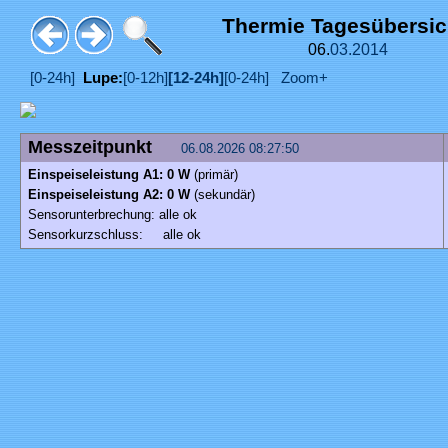
Thermie Tagesübersi
06.
03.
2014
[0-24h]
Lupe:
[0-12h]
[12-24h]
[0-24h]
Zoom+
Messzeitpunkt
06.08.2026 08:27:50
Einspeiseleistung A1: 0 W
(primär)
Einspeiseleistung A2: 0 W
(sekundär)
Sensorunterbrechung: alle ok
Sensorkurzschluss: alle ok