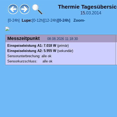
Thermie Tagesübersi
15.
03.
2014
[0-24h]
Lupe:
[0-12h]
[12-24h]
[0-24h]
Zoom-
Messzeitpunkt
08.08.2026 11:18:30
Einspeiseleistung A1: 7.018 W
(primär)
Einspeiseleistung A2: 5.955 W
(sekundär)
Sensorunterbrechung: alle ok
Sensorkurzschluss: alle ok