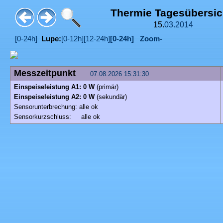
Thermie Tagesübersi
15.
03.
2014
[0-24h]
Lupe:
[0-12h]
[12-24h]
[0-24h]
Zoom-
Messzeitpunkt
07.08.2026 15:31:30
Einspeiseleistung A1: 0 W
(primär)
Einspeiseleistung A2: 0 W
(sekundär)
Sensorunterbrechung: alle ok
Sensorkurzschluss: alle ok