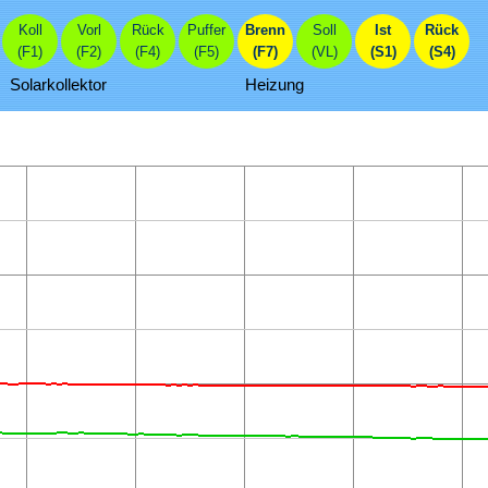
Koll
Vorl
Rück
Puffer
Brenn
Soll
Ist
Rück
(F1)
(F2)
(F4)
(F5)
(F7)
(VL)
(S1)
(S4)
Solarkollektor
Heizung