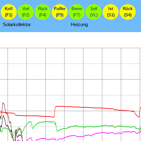
Koll
Vorl
Rück
Puffer
Brenn
Soll
Ist
Rück
(F1)
(F2)
(F4)
(F5)
(F7)
(VL)
(S1)
(S4)
Solarkollektor
Heizung