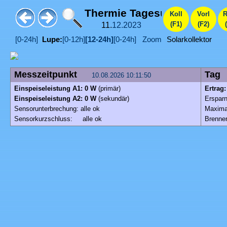
Thermie Tagesübersicht
Koll
Vorl
R
(F1)
(F2)
11.
12.
2023
[0-24h]
Lupe:
[0-12h]
[12-24h]
[0-24h]
Zoom+
Solarkollektor
Messzeitpunkt
Ta
10.08.2026 10:11:50
Einspeiseleistung A1: 0 W
(primär)
Ertrag
Einspeiseleistung A2: 0 W
(sekundär)
Erspar
Sensorunterbrechung: alle ok
Maxima
Sensorkurzschluss: alle ok
Brenner