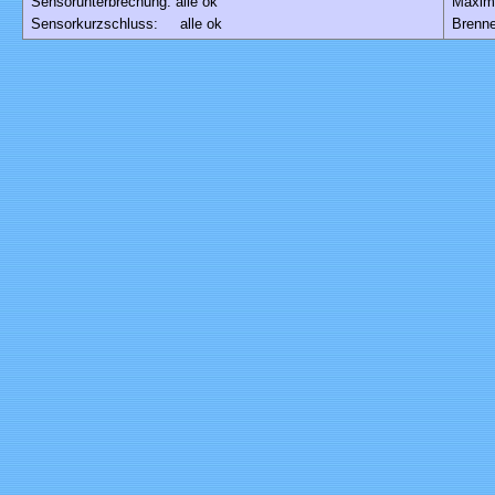
Sensorunterbrechung: alle ok
Maxim
Sensorkurzschluss: alle ok
Brenne