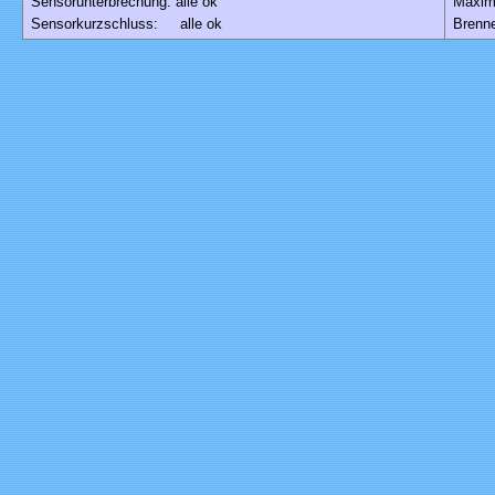
Sensorunterbrechung: alle ok
Maxim
Sensorkurzschluss: alle ok
Brenne