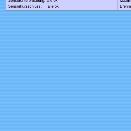
Sensorunterbrechung: alle ok
Maxim
Sensorkurzschluss: alle ok
Brenne