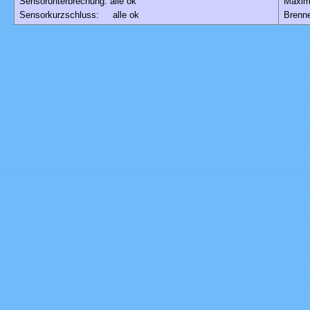
Sensorunterbrechung: alle ok
Maxim
Sensorkurzschluss: alle ok
Brenne