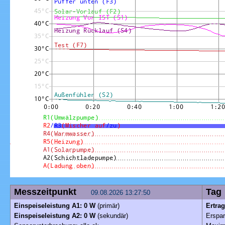
Messzeitpunkt
T
09.08.2026 13:27:50
Einspeiseleistung A1: 0 W
(primär)
Ertra
Einspeiseleistung A2: 0 W
(sekundär)
Erspar